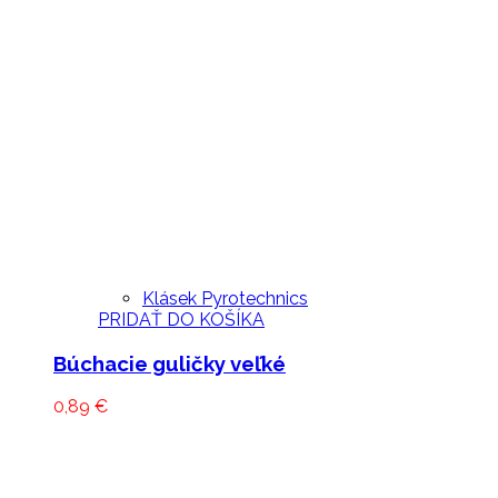
Klásek Pyrotechnics
PRIDAŤ DO KOŠÍKA
Búchacie guličky veľké
0,89
€