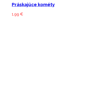
Práskajúce kométy
1,99
€