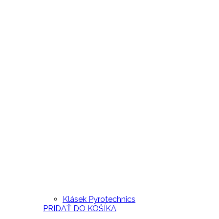
Klásek Pyrotechnics
PRIDAŤ DO KOŠÍKA