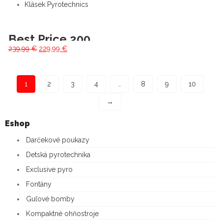
Klásek Pyrotechnics
Best Price 200 / 30mm – Bright Power
Original
Current
239,99
€
229,99
€
price
price
was:
is:
239,99 €.
229,99 €.
1
2
3
4
…
8
9
10
→
Eshop
Darčekové poukazy
Detská pyrotechnika
Exclusive pyro
Fontány
Guľové bomby
Kompaktné ohňostroje