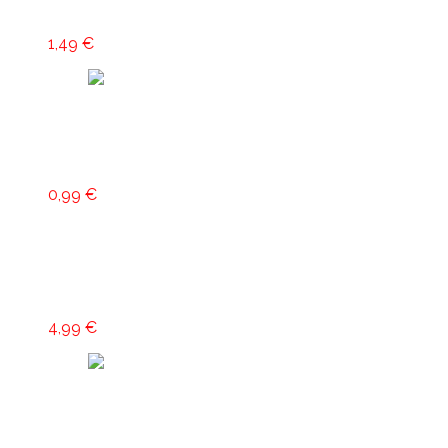
Prskavky 28 cm
1,49
€
Klásek Pyrotechnics
Viac info
Piko Pirát 60 ks
0,99
€
Pridať do košíka
Zápalnica 5 m
4,99
€
Klásek Pyrotechnics
Pridať do košíka
Rímska svieca 20 rán