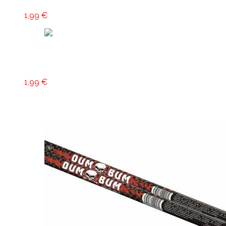
1,99
€
Pridať do košíka
Dymovničky
1,99
€