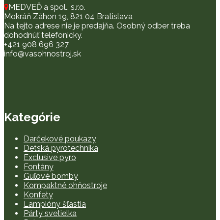
MEDVEĎ a spol., s.r.o.
Mokráň Záhon 19, 821 04 Bratislava
Na tejto adrese nie je predajňa. Osobný odber treba
dohodnúť telefonicky.
+421 908 696 327
info@vasohnostroj.sk
Kategórie
Darčekové poukazy
Detská pyrotechnika
Exclusive pyro
Fontány
Guľové bomby
Kompaktné ohňostroje
Konfety
Lampióny šťastia
Párty svetielka