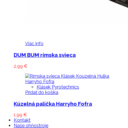
Viac info
DUM BUM rímska svieca
2,99
€
Klásek Pyrotechnics
Pridať do košíka
Kúzelná palička Harryho Fofra
1,99
€
Kontakt
Naše ohňostroje