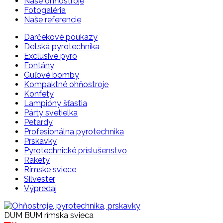
Naše ohňostroje
Fotogaléria
Naše referencie
Darčekové poukazy
Detská pyrotechnika
Exclusive pyro
Fontány
Guľové bomby
Kompaktné ohňostroje
Konfety
Lampióny šťastia
Párty svetielka
Petardy
Profesionálna pyrotechnika
Prskavky
Pyrotechnické príslušenstvo
Rakety
Rímske sviece
Silvester
Výpredaj
DUM BUM rímska svieca