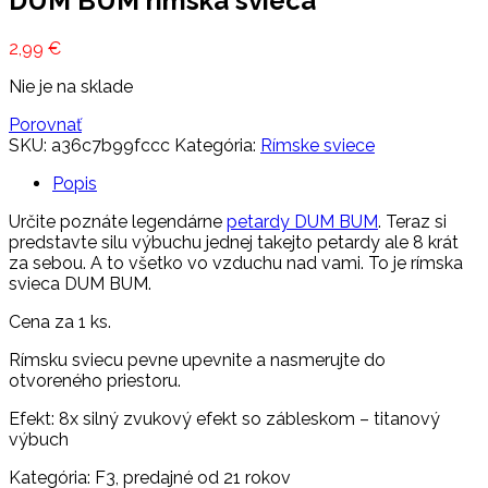
DUM BUM rímska svieca
2,99
€
Nie je na sklade
Porovnať
SKU:
a36c7b99fccc
Kategória:
Rímske sviece
Popis
Určite poznáte legendárne
petardy DUM BUM
. Teraz si
predstavte silu výbuchu jednej takejto petardy ale 8 krát
za sebou. A to všetko vo vzduchu nad vami. To je rímska
svieca DUM BUM.
Cena za 1 ks.
Rímsku sviecu pevne upevnite a nasmerujte do
otvoreného priestoru.
Efekt: 8x silný zvukový efekt so zábleskom – titanový
výbuch
Kategória: F3, predajné od 21 rokov