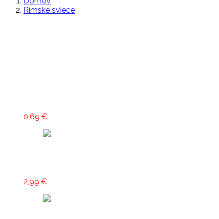
Domov
Prihlásiť sa
Rímske sviece
Eshop
Blog
Najpredávanejšie
Pridať do košíka
Prskavky malé
0,69
€
Pridať do košíka
Prskavky 70 cm
2,99
€
Klásek Pyrotechnics
Pridať do košíka