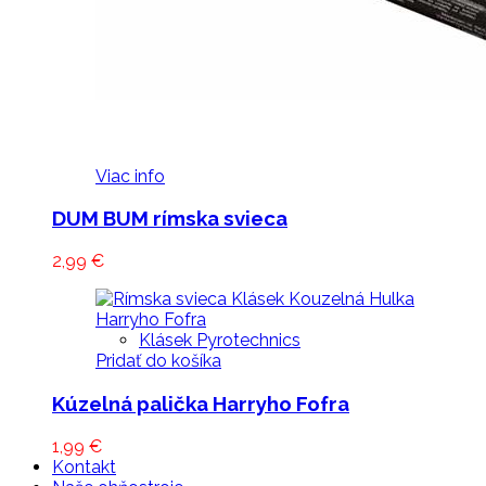
Viac info
DUM BUM rímska svieca
2,99
€
Klásek Pyrotechnics
Pridať do košíka
Kúzelná palička Harryho Fofra
1,99
€
Kontakt