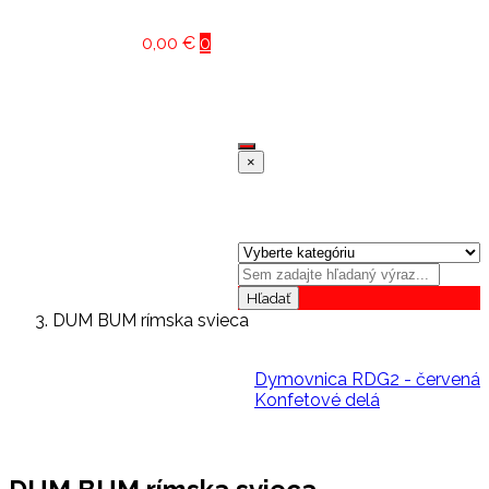
Naše referencie
Košík :
0,00
€
0
Nemáte žiadne položky v nákupnom košíku
Medzisúčet:
0,00
€
×
Vyhľadávanie
Hľadať
DUM BUM rímska svieca
Dymovnica RDG2 - červená
Konfetové delá