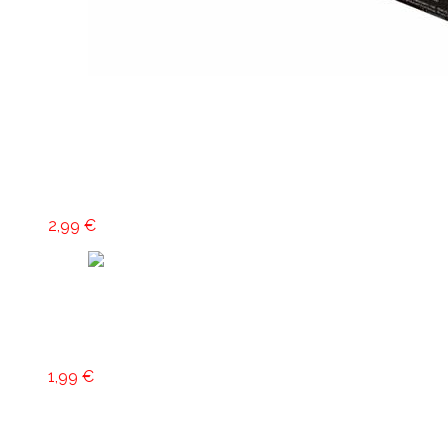
Viac info
DUM BUM rímska svieca
2,99
€
Klásek Pyrotechnics
Pridať do košíka
Kúzelná palička Harryho Fofra
1,99
€
Kontakt
Naše ohňostroje
Fotogaléria