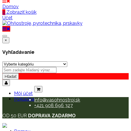
Domov
0
Zobraziť košík
Účet
×
Vyhľadávanie
Hľadať
Môj účet
Pokladňa
info@vasohnostroj.sk
+421 908 696 327
OD 50 EUR
DOPRAVA ZADARMO
Registrácia