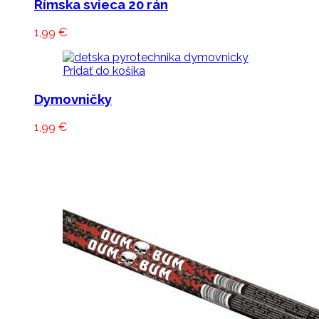
Rímska svieca 20 rán
1,99
€
Pridať do košíka
Dymovničky
1,99
€