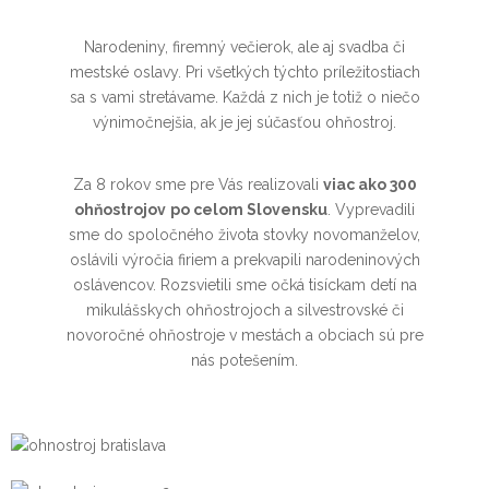
Narodeniny, firemný večierok, ale aj svadba či
mestské oslavy. Pri všetkých týchto príležitostiach
sa s vami stretávame. Každá z nich je totiž o niečo
výnimočnejšia, ak je jej súčasťou ohňostroj.
Za 8 rokov sme pre Vás realizovali
viac ako 300
ohňostrojov
po celom Slovensku
. Vyprevadili
sme do spoločného života stovky novomanželov,
oslávili výročia firiem a prekvapili narodeninových
oslávencov. Rozsvietili sme očká tisíckam detí na
mikulášskych ohňostrojoch a silvestrovské či
novoročné ohňostroje v mestách a obciach sú pre
nás potešením.