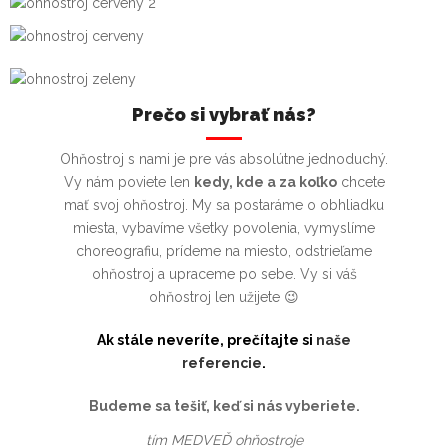
Prečo si vybrať nás?
Ohňostroj s nami je pre vás absolútne jednoduchý.
Vy nám poviete len
kedy, kde a za koľko
chcete
mať svoj ohňostroj. My sa postaráme o obhliadku
miesta, vybavíme všetky povolenia, vymyslíme
choreografiu, prídeme na miesto, odstrieľame
ohňostroj a upraceme po sebe. Vy si váš
ohňostroj len užijete 😉
Ak stále neveríte, prečítajte si
naše
referencie
.
Budeme sa tešiť, keď si nás vyberiete.
tím MEDVEĎ ohňostroje