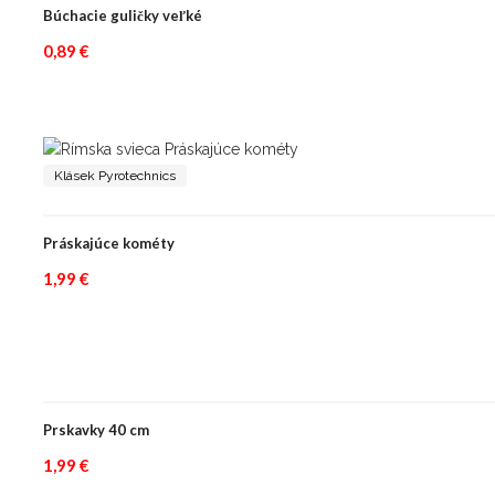
Búchacie guličky veľké
0,89
€
Klásek Pyrotechnics
Práskajúce kométy
1,99
€
Prskavky 40 cm
1,99
€