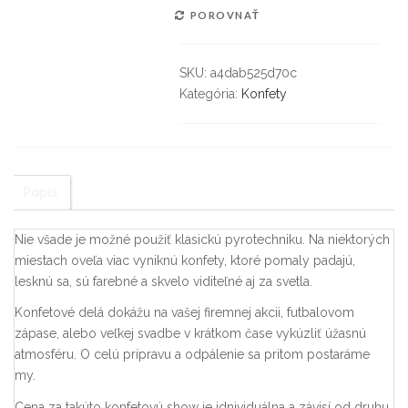
POROVNAŤ
SKU:
a4dab525d70c
Kategória:
Konfety
Popis
Nie všade je možné použiť klasickú pyrotechniku. Na niektorých
miestach oveľa viac vyniknú konfety, ktoré pomaly padajú,
lesknú sa, sú farebné a skvelo viditeľné aj za svetla.
Konfetové delá dokážu na vašej firemnej akcii, futbalovom
zápase, alebo veľkej svadbe v krátkom čase vykúzliť úžasnú
atmosféru. O celú prípravu a odpálenie sa pritom postaráme
my.
Cena za takúto konfetovú show je idnividuálna a závisí od druhu