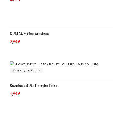
DUM BUM rímska svieca
2,99
€
Klásek Pyrotechnics
Kúzelná palička Harryho Fofra
1,99
€