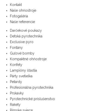
Kontakt
Naše ohňostroje
Fotogaléria
Naše referencie
Darčekové poukazy
Detská pyrotechnika
Exclusive pyro
Fontány
Guľové bomby
Kompaktné ohňostroje
Konfety
Lampióny šťastia
Párty svetielka
Petardy
Profesionálna pyrotechnika
Prskavky
Pyrotechnické príslušenstvo
Rakety
Rímske sviece