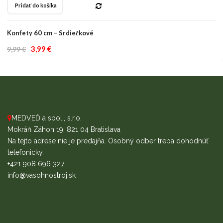
Pridať do košíka
Konfety 60 cm – Srdiečkové
Original
Current
3,99
€
9,99
€
price
price
was:
is:
9,99 €.
3,99 €.
MEDVEĎ a spol., s.r.o.
Mokráň Záhon 19, 821 04 Bratislava
Na tejto adrese nie je predajňa. Osobný odber treba dohodnúť
telefonicky.
+421 908 696 327
info@vasohnostroj.sk