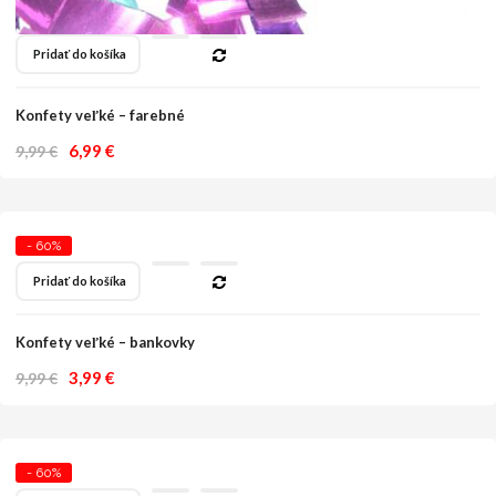
Pridať do košíka
Konfety veľké – farebné
Original
Current
6,99
€
9,99
€
price
price
was:
is:
9,99 €.
6,99 €.
- 60%
Pridať do košíka
Konfety veľké – bankovky
Original
Current
3,99
€
9,99
€
price
price
was:
is:
9,99 €.
3,99 €.
- 60%