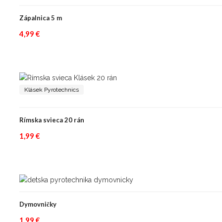
Zápalnica 5 m
4,99
€
Klásek Pyrotechnics
Rímska svieca 20 rán
1,99
€
Dymovničky
1,99
€