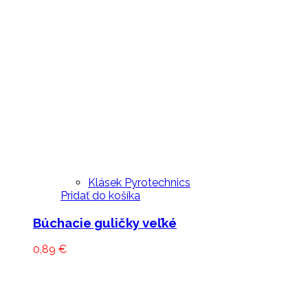
Klásek Pyrotechnics
Pridať do košíka
Búchacie guličky veľké
0,89
€