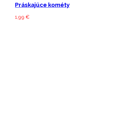
Práskajúce kométy
1,99
€